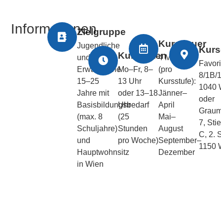
Informationen
Zielgruppe
Kursdauer
Jugendliche
Kurs
Kurszeiten
und junge
4 Monate
Favor
Erwachsene
Mo–Fr, 8–
(pro
8/1B/1
15–25
13 Uhr
Kursstufe):
1040 
Jahre mit
oder 13–18
Jänner–
oder
Basisbildungsbedarf
Uhr
April
Grau
(max. 8
(25
Mai–
7, Sti
Schuljahre)
Stunden
August
C, 2. 
und
pro Woche)
September–
1150 
Hauptwohnsitz
Dezember
in Wien