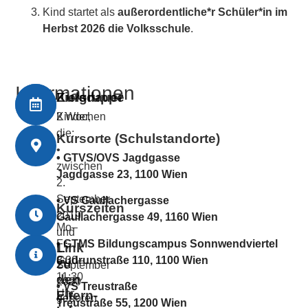
Kind startet als
außerordentliche*r Schüler*in im
Herbst 2026 die Volksschule
.
Informationen
Zielgruppe
Kursdauer
Kinder,
2 Wochen
die:
Kursorte (Schulstandorte)
•
•
GTVS/OVS Jagdgasse
zwischen
Jagdgasse 23, 1100 Wien
2.
September
•
VS Gaullachergasse
Kurszeiten
2019
Gaullachergasse 49, 1160 Wien
Mo–
und
•
GTMS Bildungscampus Sonnwendviertel
Fr,
Link
1.
Gudrunstraße 110, 1100 Wien
8:30–
zu
September
11:30
den
2020
•
VS Treustraße
Uhr
Eltern-
geboren
Treustraße 55, 1200 Wien