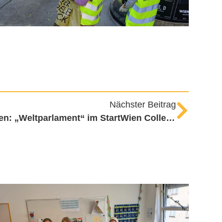
Nächster Beitrag
Demokratie hautnah erleben: „Weltparlament“ im StartWien College