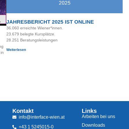
JAHRESBERICHT 2025 IST ONLINE
36.060 erreichte Wiener*innen.
23.679 belegte Kursplätze.
28.251 Beratungsleistungen
ng
Weiterlesen
in
Kontakt
Links
Arbeiten bei uns
info@interface-wien.at
Downloads
+43 1 5245015-0