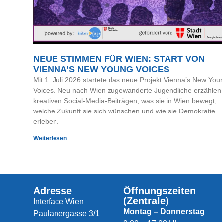
NEUE STIMMEN FÜR WIEN: START VON
VIENNA’S NEW YOUNG VOICES
Mit 1. Juli 2026 startete das neue Projekt Vienna’s New You
Voices. Neu nach Wien zugewanderte Jugendliche erzählen 
kreativen Social-Media-Beiträgen, was sie in Wien bewegt,
welche Zukunft sie sich wünschen und wie sie Demokratie
erleben.
Weiterlesen
Adresse
Öffnungszeiten
(Zentrale)
Interface Wien
Montag – Donnerstag
Paulanergasse 3/1