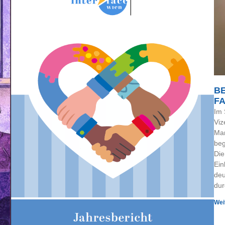
BE
F
Im 
Viz
Man
beg
Die
Ein
deu
dur
Wei