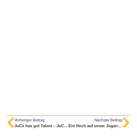
Vorheriger Beitrag
Nächster Beitrag
JuCo has got Talent – JuCo macht Oper!
Ein Hoch auf unser Jugendcollege-Vermittlungsteam – und unsere Absovent*innen!