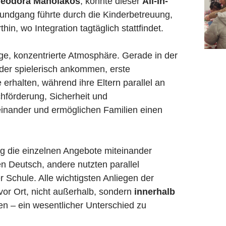
eodora Manolakos
, konnte dieser
All-In-
Rundgang führte durch die Kinderbetreuung,
n, wo Integration tagtäglich stattfindet.
ge, konzentrierte Atmosphäre. Gerade in der
er spielerisch ankommen, erste
rhalten, während ihre Eltern parallel an
hförderung, Sicherheit und
einander und ermöglichen Familien einen
g die einzelnen Angebote miteinander
n Deutsch, andere nutzten parallel
Schule. Alle wichtigsten Anliegen der
vor Ort, nicht außerhalb, sondern
innerhalb
n – ein wesentlicher Unterschied zu