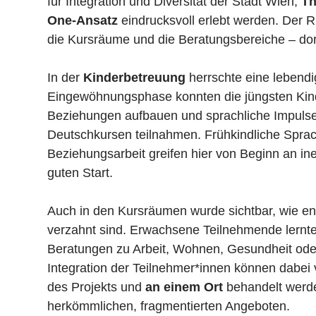
für Integration und Diversität der Stadt Wien,
Th
One-Ansatz
eindrucksvoll erlebt werden. Der 
die Kursräume und die Beratungsbereiche – dorthi
In der
Kinderbetreuung
herrschte eine lebendi
Eingewöhnungsphase konnten die jüngsten Kind
Beziehungen aufbauen und sprachliche Impulse e
Deutschkursen teilnahmen. Frühkindliche Sprac
Beziehungsarbeit greifen hier von Beginn an in
guten Start.
Auch in den Kursräumen wurde sichtbar, wie en
verzahnt sind. Erwachsene Teilnehmende lernte
Beratungen zu Arbeit, Wohnen, Gesundheit oder 
Integration der Teilnehmer*innen können dabei 
des Projekts und
an einem Ort
behandelt werde
herkömmlichen, fragmentierten Angeboten.