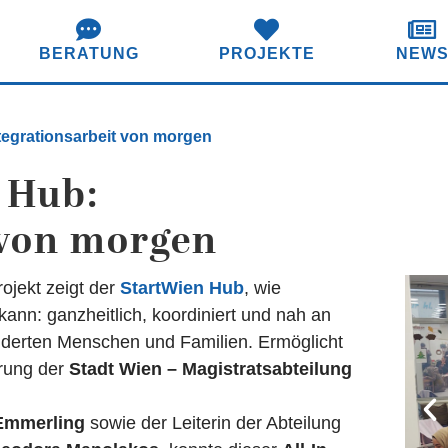
BERATUNG
PROJEKTE
NEW
ntegrationsarbeit von morgen
 Hub:
 von morgen
rojekt zeigt der
StartWien Hub
, wie
ann: ganzheitlich, koordiniert und nah an
derten Menschen und Familien. Ermöglicht
erung der
Stadt Wien – Magistratsabteilung
 Emmerling
sowie der Leiterin der Abteilung